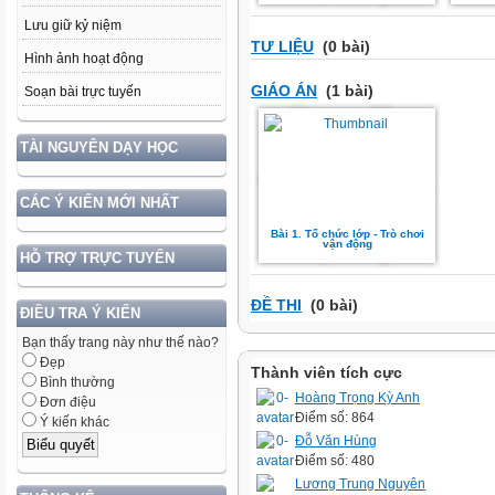
Lưu giữ kỷ niệm
TƯ LIỆU
(0 bài)
Hình ảnh hoạt động
GIÁO ÁN
(1 bài)
Soạn bài trực tuyến
TÀI NGUYÊN DẠY HỌC
CÁC Ý KIẾN MỚI NHẤT
Bài 1. Tổ chức lớp - Trò chơi
vận động
HỖ TRỢ TRỰC TUYẾN
ĐỀ THI
(0 bài)
ĐIỀU TRA Ý KIẾN
Bạn thấy trang này như thế nào?
Đẹp
Thành viên tích cực
Bình thường
Hoàng Trọng Kỳ Anh
Đơn điệu
Điểm số: 864
Ý kiến khác
Đỗ Văn Hùng
Điểm số: 480
Lương Trung Nguyên