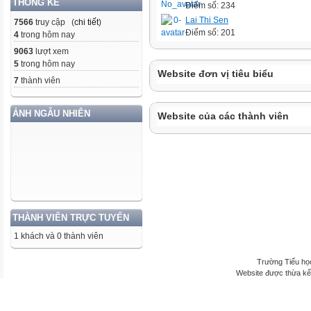
THỐNG KÊ
Điểm số: 234
Lai Thi Sen
7566
truy cập (
chi tiết
)
Điểm số: 201
4
trong hôm nay
9063
lượt xem
5
trong hôm nay
Website đơn vị tiêu biểu
7
thành viên
ẢNH NGẪU NHIÊN
Website của các thành viên
THÀNH VIÊN TRỰC TUYẾN
1 khách và 0 thành viên
Trường Tiểu họ
Website được thừa kế