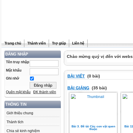
Trang chủ
Thành viên
Trợ giúp
Liên hệ
ĐĂNG NHẬP
Chào mừng quý vị đến với websi
Tên truy nhập
Mật khẩu
BÀI VIẾT
(0 bài)
Ghi nhớ
BÀI GIẢNG
(35 bài)
Quên mật khẩu
ĐK thành viên
THÔNG TIN
Giới thiệu chung
Thành tích
Bài 3. Đề tài Các con vật quen
Bài 1
thuộc
Chia sẻ kinh nghiệm